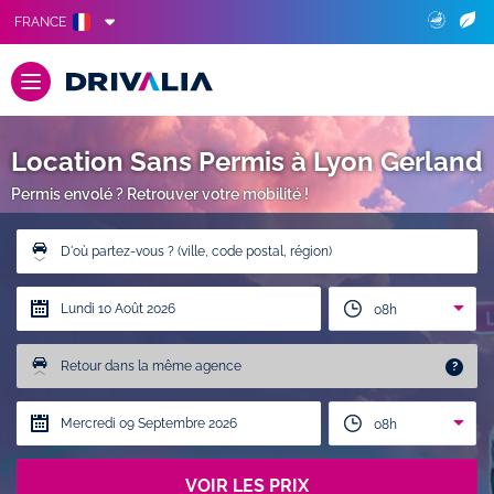
FRANCE
Location Sans Permis à Lyon Gerland
Permis envolé ? Retrouver votre mobilité !
D'où partez-vous ? (ville, code postal, région)
08h
Retour dans la même agence
?
08h
VOIR LES PRIX