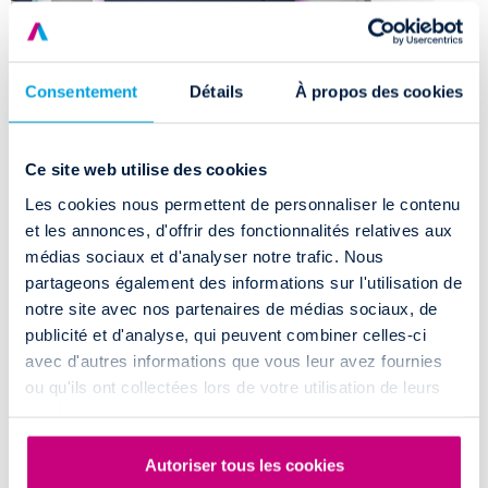
Consentement
Détails
À propos des cookies
La location de voiture sans permis à
Ce site web utilise des cookies
Lyon Gerland devient simple
Les cookies nous permettent de personnaliser le contenu
et les annonces, d'offrir des fonctionnalités relatives aux
L’agence Drivalia Lyon Gerland est accessibles de plusieurs façons :
médias sociaux et d'analyser notre trafic. Nous
partageons également des informations sur l'utilisation de
Si vous venez du
centre-ville de Lyon Gerland
,
notre site avec nos partenaires de médias sociaux, de
Si vous souhaitez rejoindre Lyon Gerland depuis
Nevers
, roulez via
publicité et d'analyse, qui peuvent combiner celles-ci
la
N7
pour rejoindre l’agence à l’entrée de Lyon Gerland, remontez
la
route de Paris en direction de Nevers avant de tourner sur votre
avec d'autres informations que vous leur avez fournies
droite au numéro 44.
ou qu'ils ont collectées lors de votre utilisation de leurs
Si vous habitez à
Vichy
et vous souhaitez louer un camion à Lyon
services.
Gerland, empruntez la
D6/D277
pour rejoindre notre agence.
Pour plus d’informations sur l’agence de Lyon Gerland, découvrez
Autoriser tous les cookies
notre page agence.