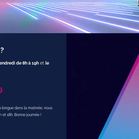
 ?
endredi de 8h à 19h
et
le
9
op longue dans la matinée, nous
h et 18h. Bonne journée !