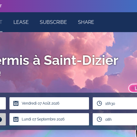
T
T
LEASE
SUBSCRIBE
SHARE
rmis à Saint-Dizier
!
16h30
?
08h