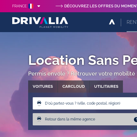
DÉCOUVREZ LES OFFRES DU MOMEN
FRANCE
REN
Location Sans Pe
Permis envolé ? Retrouver votre mobilité 
VOITURES
CARCLOUD
UTILITAIRES
D'où partez-vous ? (ville, code postal, région)
Retour dans la même agence