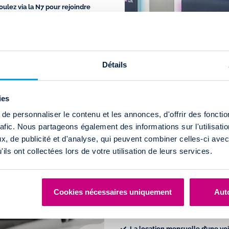
roulez via la
N7
pour rejoindre
Paris en direction de Nevers avant
n à Saint-Dizier, empruntez la
Détails
uvrez notre page agence.
IZIER
ies
e personnaliser le contenu et les annonces, d'offrir des fonctio
rafic. Nous partageons également des informations sur l'utilisati
, de publicité et d'analyse, qui peuvent combiner celles-ci avec
ils ont collectées lors de votre utilisation de leurs services.
Location d’une voitu
Dizier grâce à nos t
Cookies nécessaires uniquement
Auto
Drivalia s’engage pour votre pouvoi
voitures sans permis à des prix très 
La location mensuelle d’une vo