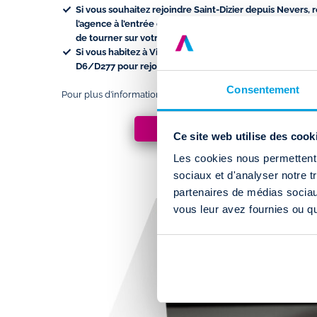
Si vous souhaitez rejoindre Saint-Dizier depuis
Nevers
, 
l’agence à l’entrée de Saint-Dizier, remontez la
route de 
de tourner sur votre droite au numéro 44.
Si vous habitez à
Vichy
et vous souhaitez louer un camio
D6/D277
pour rejoindre notre agence.
Consentement
Pour plus d’informations sur l’agence de Saint-Dizier, déco
ACCÈS ET HORAIRES À SAINT-D
Ce site web utilise des cook
Les cookies nous permettent d
sociaux et d'analyser notre t
partenaires de médias sociaux
vous leur avez fournies ou qu'