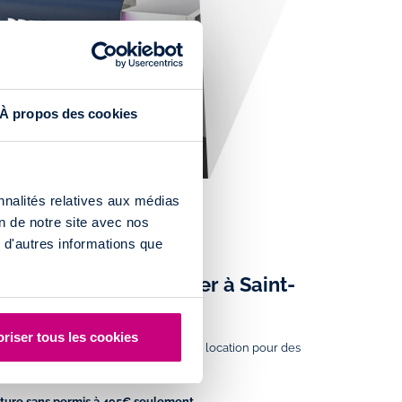
À propos des cookies
nnalités relatives aux médias
on de notre site avec nos
 d'autres informations que
re sans permis pas cher à Saint-
arifs imbattables
riser tous les cookies
r d’achat et vous propose des tarifs de location pour des
compétitifs :
iture sans permis à 495€ seulement