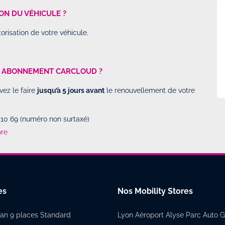
ON DU VÉHICULE ?
torisation de votre véhicule.
N ABONNEMENT CARCLOUD ?
vez le faire
jusqu’à 5 jours avant
le renouvellement de votre
 10 69 (numéro non surtaxé)
ore
es
Nos Mobility Stores
an 9 places Standard
Lyon Aéroport Alyse Parc Auto 