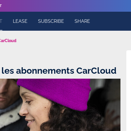
T
T
LEASE
SUBSCRIBE
SHARE
CarCloud
 les abonnements CarCloud