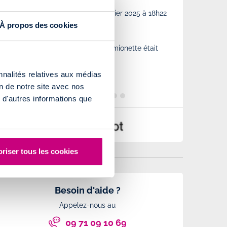
Tout s'est très bien passée
Très bon accueil
Par
Sara Paci
-
Le Samedi 15 Février 2025 à 18h22
Par
Maxime Noi
18h14
À propos des cookies
Tout s'est très bien passée. La camionette était
Très bon accueil
neuve et fonctionnelle.
nnalités relatives aux médias
on de notre site avec nos
 d'autres informations que
riser tous les cookies
Besoin d'aide ?
Appelez-nous au
09 71 09 10 69