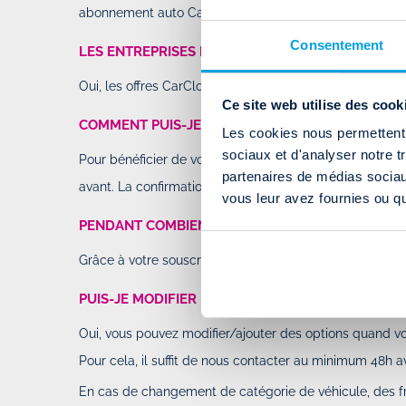
Rent a car
abonnement auto CarCloud.
Par
Isabella
-
Le Lundi 10 Février
Consentement
LES ENTREPRISES PEUVENT-ELLES S’ABONNER À
I recently rented a car from Driva
Oui, les offres CarCloud sont disponibles pour les partic
Ce site web utilise des cook
great experience. The staff was f
COMMENT PUIS-JE RÉSERVER UN AUTRE VÉHICUL
helpful, making the process quic
Les cookies nous permettent d
car was in excellent condition...
sociaux et d'analyser notre t
Pour bénéficier de votre véhicule au jour et à l’heure 
partenaires de médias sociaux
avant. La confirmation de votre demande de changement 
vous leur avez fournies ou qu'
PENDANT COMBIEN DE TEMPS MON ABONNEMENT 
Grâce à votre souscription annuelle, vous pouvez bén
PUIS-JE MODIFIER MON ABONNEMENT EN COURS D
Oui, vous pouvez modifier/ajouter des options quand vo
Pour cela, il suffit de nous contacter au minimum 48h a
En cas de changement de catégorie de véhicule, des fr