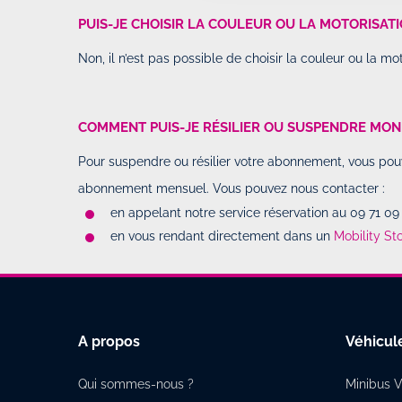
PUIS-JE CHOISIR LA COULEUR OU LA MOTORISATI
Non, il n’est pas possible de choisir la couleur ou la mo
COMMENT PUIS-JE RÉSILIER OU SUSPENDRE MO
Pour suspendre ou résilier votre abonnement, vous pou
abonnement mensuel. Vous pouvez nous contacter :
en appelant notre service réservation au 09 71 09
en vous rendant directement dans un
Mobility St
A propos
Véhicul
Qui sommes-nous ?
Minibus V