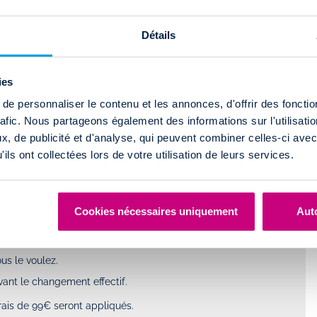
Simple ,rapide et efficace !!
 2025 à 13h25
Par
M. Selim DADOUCH
-
Le Lundi 10 Février 2025
à 10h19
Détails
 CARCLOUD ?
lia and had a
uliers et les professionnels.
Simple ,rapide et efficace !!! Je recommande
ies
riendly and
vivement
E ?
k and easy. The
e personnaliser le contenu et les annonces, d'offrir des fonctio
rafic. Nous partageons également des informations sur l'utilisati
souhaitée, il faut en faire la demande avec un minimum 48 heures
, de publicité et d'analyse, qui peuvent combiner celles-ci avec
est sujette à la disponibilité du véhicule.
ils ont collectées lors de votre utilisation de leurs services.
EST VALABLE ?
éficier de votre abonnement pendant un an minimum.
Cookies nécessaires uniquement
Auto
’UTILISATION ?
us le voulez.
vant le changement effectif.
ais de 99€ seront appliqués.