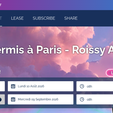
T
T
LEASE
SUBSCRIBE
SHARE
rmis à Paris - Roissy
!
08h
?
08h