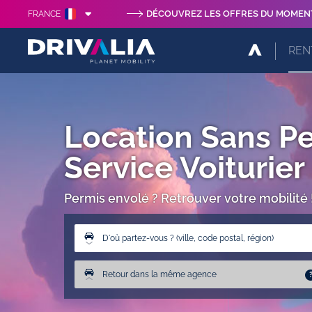
DÉCOUVREZ LES OFFRES DU MOMEN
FRANCE
REN
Location Sans Pe
Service Voiturier
Permis envolé ? Retrouver votre mobilité 
D'où partez-vous ? (ville, code postal, région)
Retour dans la même agence