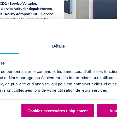
 CDG - Service Voiturier
,
- Service Voiturier depuis
Nevers
,
is - Roissy Aéroport CDG - Service
vers avant de tourner sur votre
n à Paris - Roissy Aéroport CDG -
 notre agence.
ort CDG - Service Voiturier,
Détails
ies
PORT CDG - SERVICE
e personnaliser le contenu et les annonces, d'offrir des fonctio
rafic. Nous partageons également des informations sur l'utilisati
, de publicité et d'analyse, qui peuvent combiner celles-ci avec
ils ont collectées lors de votre utilisation de leurs services.
Location d’une voitu
Roissy Aéroport CDG 
Cookies nécessaires uniquement
Auto
tarifs imbattables