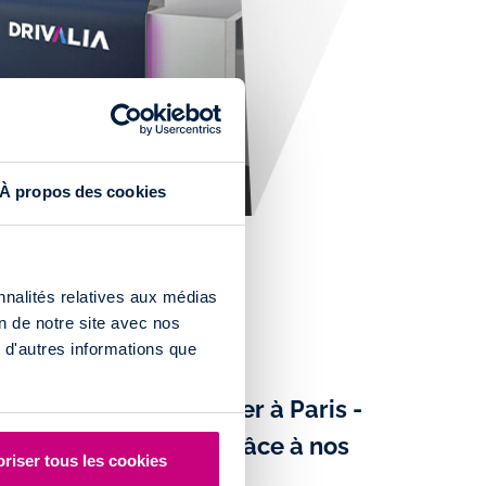
À propos des cookies
nnalités relatives aux médias
on de notre site avec nos
 d'autres informations que
re sans permis pas cher à Paris -
- Service Voiturier grâce à nos
riser tous les cookies