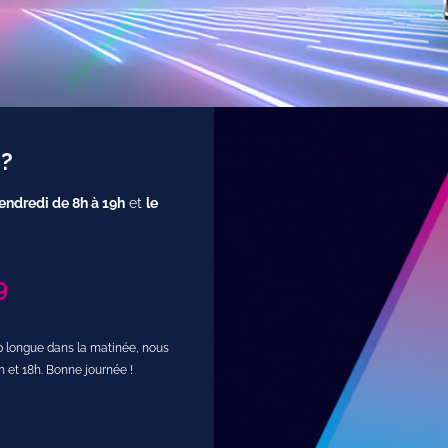
 ?
endredi de 8h à 19h
et
le
9
op longue dans la matinée, nous
h et 18h. Bonne journée !