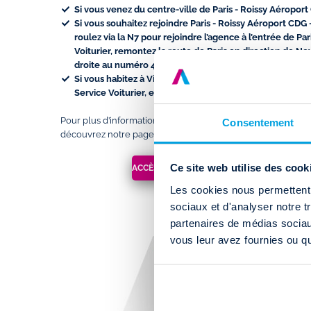
Si vous venez du
centre-ville de Paris - Roissy Aéroport
Si vous souhaitez rejoindre Paris - Roissy Aéroport CDG 
roulez via la
N7
pour rejoindre l’agence à l’entrée de Par
Voiturier, remontez la
route de Paris en direction de Ne
droite au numéro 44.
Si vous habitez à
Vichy
et vous souhaitez louer un camio
Service Voiturier, empruntez la
D6/D277
pour rejoindre
Pour plus d’informations sur l’agence de Paris - Roissy Aérop
Consentement
découvrez notre page agence.
Ce site web utilise des cook
ACCÈS ET HORAIRES À PARIS - ROISSY AÉRO
Les cookies nous permettent d
VOITURIER
sociaux et d'analyser notre t
partenaires de médias sociaux
vous leur avez fournies ou qu'