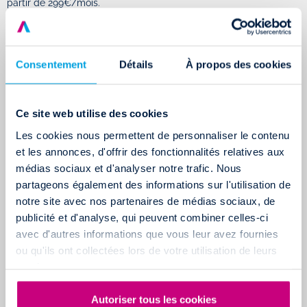
partir de 299€/mois.
Les abonnements au mois CarCloud comprennent l'
assurance,
Consentement
Détails
À propos des cookies
l'assistance et l'entretien
. Encore mieux : si vous devez voyager à
vitesse grand V en train ou en avion pour un rendez-vous
professionnel urgent : une voiture sera à votre disposition dès
Ce site web utilise des cookies
votre arrivée à
Lille Villeneuve d'Ascq
ou
Marseille Arnavaux
.
Les cookies nous permettent de personnaliser le contenu
et les annonces, d'offrir des fonctionnalités relatives aux
médias sociaux et d'analyser notre trafic. Nous
partageons également des informations sur l'utilisation de
DEVIS GRATUIT CARCLOUD
notre site avec nos partenaires de médias sociaux, de
publicité et d'analyse, qui peuvent combiner celles-ci
* Estimation Mappy en date du 19/11/2021 pour un trajet de Lille à
avec d'autres informations que vous leur avez fournies
Marseille au volant d'une voiture diesel de taille moyenne qui
ou qu'ils ont collectées lors de votre utilisation de leurs
consomme 7L/100km
services.
Autoriser tous les cookies