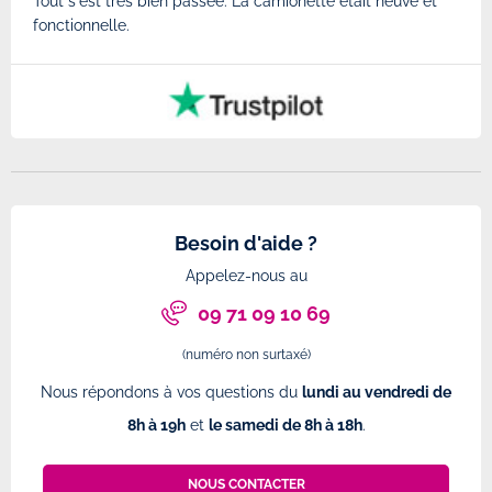
Tout s'est très bien passée. La camionette était neuve et
Très
fonctionnelle.
Besoin d'aide ?
Appelez-nous au
09 71 09 10 69
(numéro non surtaxé)
Nous répondons à vos questions du
lundi au vendredi de
8h à 19h
et
le samedi de 8h à 18h
.
NOUS CONTACTER