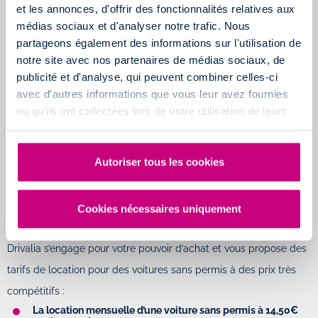
et les annonces, d'offrir des fonctionnalités relatives aux
elle se situe au
1581 Boulevard Salvador Allende
dans la ZI du
médias sociaux et d'analyser notre trafic. Nous
partageons également des informations sur l'utilisation de
Fournalet. Située sur la commune de Sorgues, à 20 minutes du
notre site avec nos partenaires de médias sociaux, de
centre d'Avignon.
publicité et d'analyse, qui peuvent combiner celles-ci
Nos équipes se font un plaisir de répondre à toutes vos
avec d'autres informations que vous leur avez fournies
questions concernant
votre location de véhicules à Avignon
et
ou qu'ils ont collectées lors de votre utilisation de leurs
services.
vous accompagnent aussi bien au départ qu'au retour du
véhiucle.
Autoriser tous les cookies
Plus d'informations sur
le Mobility Store de Avignon
Louez une voiture sans permis pas cher en
Cookies nécessaires uniquement
Avignon grâce à nos tarifs imbattables
Drivalia s’engage pour votre pouvoir d’achat et vous propose des
tarifs de location pour des voitures sans permis à des prix très
compétitifs :
La location mensuelle d’une voiture sans permis à
14,50€