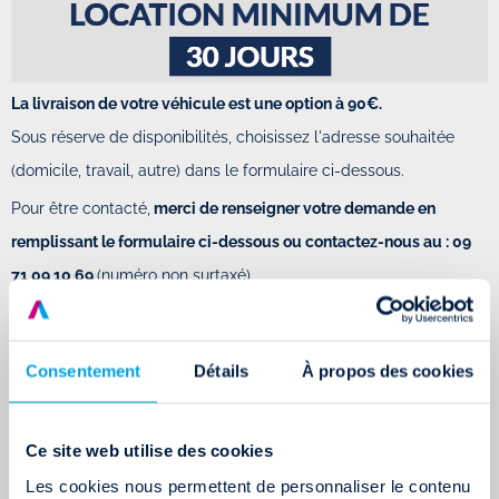
La livraison de votre véhicule est une option à 90€.
Sous réserve de disponibilités, choisissez l'adresse souhaitée
(domicile, travail, autre) dans le formulaire ci-dessous.
Pour être contacté,
merci de renseigner votre demande en
remplissant le formulaire ci-dessous ou contactez-nous au : 09
71 09 10 69
(numéro non surtaxé)
Attention : pour louer une voiture sans permis chez
Drivalia, il faut justifier la suspension ou le retrait de
votre permis de conduire
Consentement
Détails
À propos des cookies
Powered by Formstack
Permis envolé ? Conservez votre mobilité avec
Ce site web utilise des cookies
Drivalia !
Les cookies nous permettent de personnaliser le contenu
Si vous préférez récupérer votre voiture sans permis en agence,