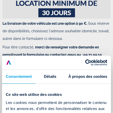
La livraison de votre véhicule est une option à 90 €.
Sous réserve
de disponibilités, choisissez l'adresse souhaitée (domicile, travail,
autre) dans le formulaire ci-dessous.
Pour être contacté,
merci de renseigner votre demande en
remplissant le formulaire ou contactez-nous au : 09 71 09 10
69
(numéro non surtaxé)
Attention : pour louer une voiture sans permis chez
Consentement
Détails
À propos des cookies
Drivalia, il faut justifier la suspension ou le retrait de
votre permis de conduire
Powered by Formstack
Ce site web utilise des cookies
Permis envolé ? Conservez votre mobilité avec
Les cookies nous permettent de personnaliser le contenu
Drivalia!
et les annonces, d'offrir des fonctionnalités relatives aux
Si vous préférez récupérer votre voiture sans permis en agence,