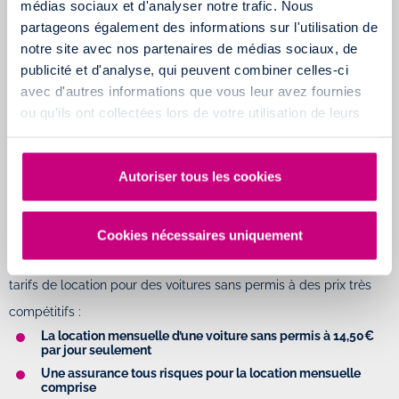
médias sociaux et d'analyser notre trafic. Nous
partageons également des informations sur l'utilisation de
c'est possible. Située
rue Chappe
, à Villeneuve-d'Ascq, notre
notre site avec nos partenaires de médias sociaux, de
Mobility Store se situe à environ 10km du centre-ville de Lille.
publicité et d'analyse, qui peuvent combiner celles-ci
Accessible par l'autoroute
A22
(sortie 9b) ou par les routes
avec d'autres informations que vous leur avez fournies
départementales
D14
et
D48
, notre agence lilloise est ouverte
ou qu'ils ont collectées lors de votre utilisation de leurs
services.
toute l'année,
du lundi au samedi
.
Plus d'informations sur le
Mobility Store de Lille
Autoriser tous les cookies
Louez une voiture sans permis pas cher à Lille
grâce à nos tarifs imbattables
Cookies nécessaires uniquement
Drivalia s’engage pour votre pouvoir d’achat et vous propose des
tarifs de location pour des voitures sans permis à des prix très
compétitifs :
La location mensuelle d’une voiture sans permis à
14,50€
par jour seulement
Une assurance tous risques pour la location mensuelle
comprise