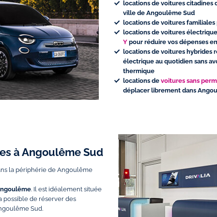
locations de voitures citadines
ville de Angoulême Sud
locations de voitures familiale
locations de voitures électriq
Y
pour réduire vos dépenses e
locations de voitures hybride
électrique au quotidien sans a
thermique
locations de
voitures sans perm
déplacer librement dans Angou
ures à Angoulême Sud
ns la périphérie de Angoulême
ngoulême
. Il est idéalement située
a possible de réserver des
 Angoulême Sud.