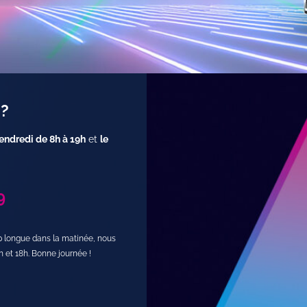
 ?
endredi de 8h à 19h
et
le
9
op longue dans la matinée, nous
h et 18h. Bonne journée !