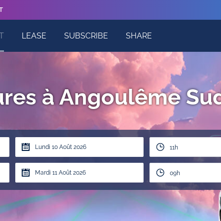
T
T
LEASE
SUBSCRIBE
SHARE
tures à Angoulême Su
11h
09h