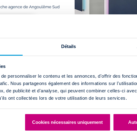
a fiche agence de Angoulême Sud
Détails
ies
e personnaliser le contenu et les annonces, d'offrir des fonctio
rafic. Nous partageons également des informations sur l'utilisati
Abonnez-vous à CarC
, de publicité et d'analyse, qui peuvent combiner celles-ci avec
Drivalia lance
la mobilité par abo
ils ont collectées lors de votre utilisation de leurs services.
sans engagement et
sans apport
. 
24h/7j sont inclus dans les abonne
Cookies nécessaires uniquement
Auto
CarCloud Fiat 500 électrique 
dépenses en carburant au volan