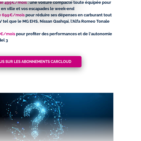
r de 499€/mois
: une voiture compacte toute équipée pour
en ville et vos escapades le week-end
de 699€/mois
pour réduire ses dépenses en carburant tout
V tel que le MG EHS, Nissan Qashqai, l'Alfa Romeo Tonale
99€/mois
pour profiter des performances et de l'autonomie
el 3
LUS SUR LES ABONNEMENTS CARCLOUD