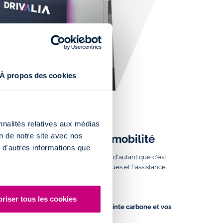
À propos des cookies
nnalités relatives aux médias
on de notre site avec nos
loud, LA solution de mobilité
 d'autres informations que
nnement
. Vous feriez bien d'en profiter, d'autant que c'est
Mieux, l'entretien, l'assurance tous risques et l'assistance
ments.
riser tous les cookies
à 399€/mois
pour réduire votre empreinte carbone et vos
t de Nouvelle Fiat 500 électrique