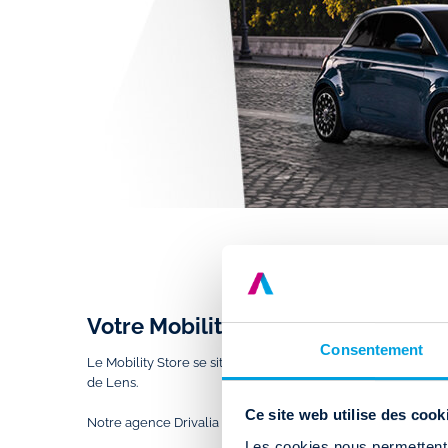
Votre Mobility Store de Lens
Consentement
Le Mobility Store se situe au
124 rue Raoul Briquet
, à Courr
de Lens.
Ce site web utilise des cook
Notre agence Drivalia vous accueille du
lundi au samedi de
Les cookies nous permettent d