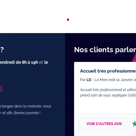
 ?
Nos clients parle
endredi de 8h à 19h
et
le
Accueil très professionne
Par
LD
- Le Mercredi 10 Janvier 2
9
Accueil très professionnel et véhic
prend soin de vous expliquer l'util
op longue dans la matinée, nous
h et 18h. Bonne journée !
VOIR D'AUTRES AVIS