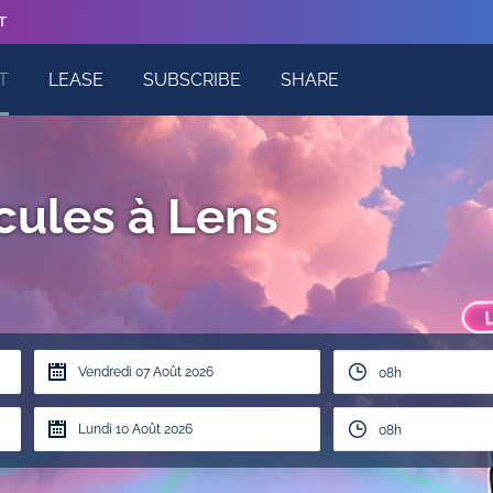
T
T
LEASE
SUBSCRIBE
SHARE
cules à Lens
08h
08h