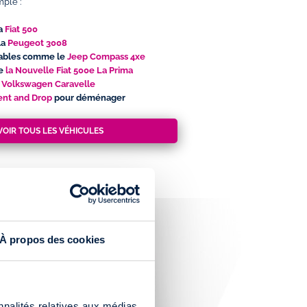
mple :
la
Fiat 500
la
Peugeot 3008
eables comme le
Jeep Compass 4xe
me
la Nouvelle Fiat 500e La Prima
e
Volkswagen Caravelle
Rent and Drop
pour déménager
VOIR TOUS LES VÉHICULES
À propos des cookies
nnalités relatives aux médias