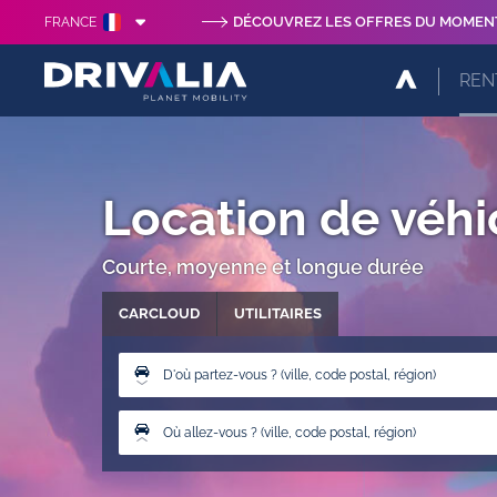
DÉCOUVREZ LES OFFRES DU MOMEN
FRANCE
REN
Location de véhi
Courte, moyenne et longue durée
CARCLOUD
UTILITAIRES
D'où partez-vous ? (ville, code postal, région)
Où allez-vous ? (ville, code postal, région)