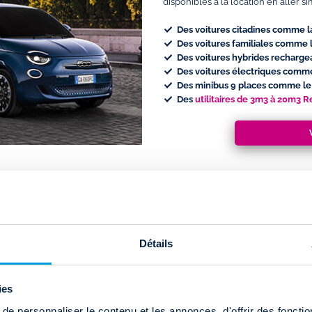
disponibles à la location en aller si
Des voitures citadines comme 
Des voitures familiales comme 
Des voitures hybrides recharg
Des voitures électriques com
Des minibus 9 places comme l
Des
utilitaires de 3m3 à 20m3 
Détails
ières, à 15 minutes du centre-ville
ies
 9h30 à 17h
.
e personnaliser le contenu et les annonces, d'offrir des fonctio