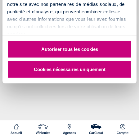
notre site avec nos partenaires de médias sociaux, de
Pourquoi ma caution est refusée par ma banque ?
publicité et d'analyse, qui peuvent combiner celles-ci
avec d'autres informations que vous leur avez fournies
ou qu'ils ont collectées lors de votre utilisation de leurs
Qu'est ce que le plafond de paiement mensuel de
services.
ma carte bancaire ?
Autoriser tous les cookies
La caution est-elle prélevée de mon compte
bancaire au moment de la prise du véhicule ?
Cookies nécessaires uniquement
Accueil
Véhicules
Agences
CarCloud
Compte