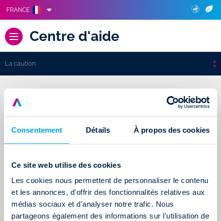
FRANCE
Centre d'aide
La caution
La caution
Consentement
Détails
À propos des cookies
Faites votre choix dans la liste ci-dessous pour connaître les
Ce site web utilise des cookies
réponses aux questions les plus fréquemment posées.
Si un sujet, sur lequel vous souhaitez obtenir des précisions, ne
Les cookies nous permettent de personnaliser le contenu
et les annonces, d'offrir des fonctionnalités relatives aux
se trouve pas dans cette liste, merci de
nous contacter
.
médias sociaux et d'analyser notre trafic. Nous
partageons également des informations sur l'utilisation de