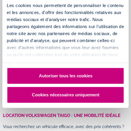
Les cookies nous permettent de personnaliser le contenu
et les annonces, d'offrir des fonctionnalités relatives aux
médias sociaux et d'analyser notre trafic. Nous
partageons également des informations sur l'utilisation de
notre site avec nos partenaires de médias sociaux, de
publicité et d'analyse, qui peuvent combiner celles-ci
VOITURES
avec d'autres informations que vous leur avez fournies
Jeep® Renegade 4xe Hybride Rechargeable
ou qu'ils ont collectées lors de votre utilisation de leurs
À partir de
80,00 €
par jour
services.
Autoriser tous les cookies
Cookies nécessaires uniquement
À propos
LOCATION VOLKSWAGEN TAIGO : UNE MOBILITÉ IDÉALE
Vous recherchez un véhicule efficace, avec des prix cohérents ?