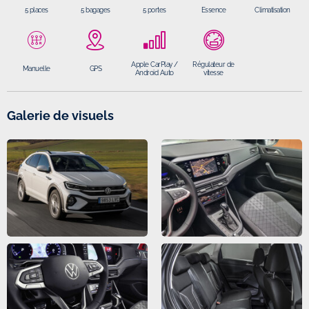
5 places
5 bagages
5 portes
Essence
Climatisation
Apple CarPlay /
Régulateur de
Manuelle
GPS
Android Auto
vitesse
Galerie de visuels