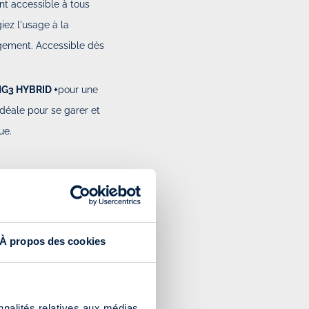
t accessible à tous
giez l'usage à la
agement. Accessible dès
G3 HYBRID +
pour une
idéale pour se garer et
ue.
e pour tous en
d Urban
!
À propos des cookies
Polo est capable de se
tout en permettant de
nnalités relatives aux médias