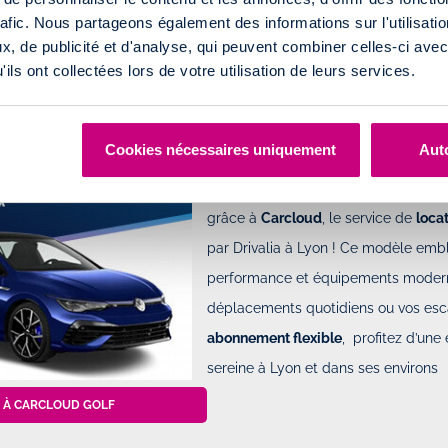
rafic. Nous partageons également des informations sur l'utilisati
Avec
CarCloud Urban
, vous profitez
, de publicité et d'analyse, qui peuvent combiner celles-ci avec
moment pour vous déplacer
ils ont collectées lors de votre utilisation de leurs services.
À CARCLOUD URBAN
Cookies nécessaires uniquement
Auto
Découvrez le plaisir de conduite ave
grâce à
Carcloud
, le service de
loca
par Drivalia à Lyon ! Ce modèle embl
performance et équipements moderne
déplacements quotidiens ou vos es
abonnement flexible
, profitez d’une
sereine à Lyon et dans ses environs
 À CARCLOUD GOLF