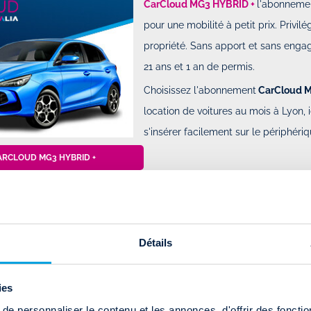
CarCloud MG3 HYBRID +
l'abonnemen
pour une mobilité à petit prix. Privilé
propriété. Sans apport et sans eng
21 ans et 1 an de permis.
Choisissez l'abonnement
CarCloud M
location de voitures au mois à Lyon, 
s'insérer facilement sur le périphériq
ARCLOUD MG3 HYBRID +
La citadine allemande est disponibl
abonnement auto mensuel
CarClou
Détails
Citadine compacte de référence, la 
garer n'importe où en milieu urbain 
ies
s'échapper sur de plus longs trajets.
e personnaliser le contenu et les annonces, d'offrir des fonctio