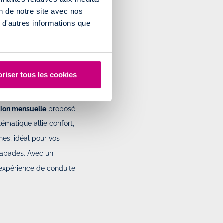
on de notre site avec nos
 de la meilleure offre du
 d'autres informations que
riser tous les cookies
c la
Volkswagen Golf
tion mensuelle
proposé
ématique allie confort,
s, idéal pour vos
capades. Avec un
 expérience de conduite