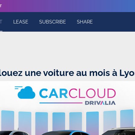
T
T
LEASE
SUBSCRIBE
SHARE
louez une voiture au mois à Ly