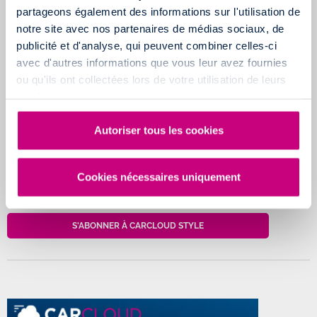
partageons également des informations sur l'utilisation de
notre site avec nos partenaires de médias sociaux, de
publicité et d'analyse, qui peuvent combiner celles-ci
avec d'autres informations que vous leur avez fournies
CarCloud Style
profitez d'un SUV familial tout confort sans
ou qu'ils ont collectées lors de votre utilisation de leurs
apport et sans engagement.
services.
L'abonnement
CarCloud Style
est parfait pour toute la petite
Autoriser tous les cookies
famille et s'adapte aussi bien aux activités quotidiennes qu'aux
escapades du week-end. Grâce à la location de voitures au mois
Cookies nécessaires uniquement
à Bordeaux, explorez la ville ou partez à l'aventure avec vos
proches en toute simplicité.
S'ABONNER À CARCLOUD STYLE