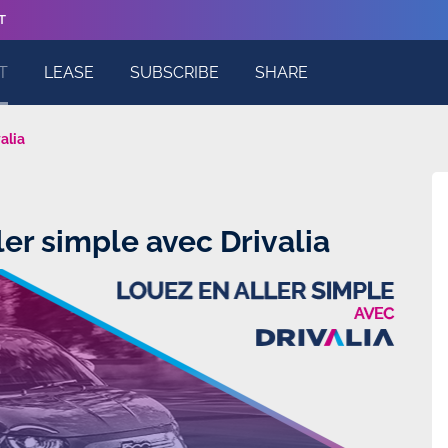
T
T
LEASE
SUBSCRIBE
SHARE
alia
ler simple avec Drivalia