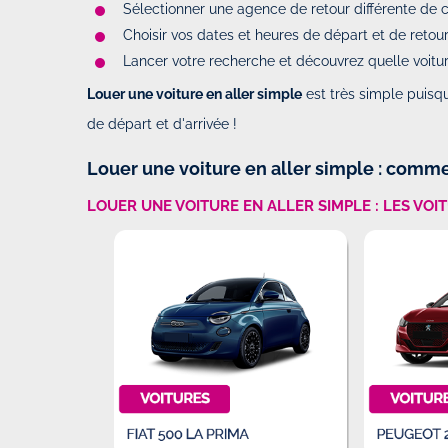
Sélectionner une agence de retour différente de 
Rent a car
Par
Isabella
-
Le Lundi 10 Février
Choisir vos dates et heures de départ et de retou
Lancer votre recherche et découvrez quelle voiture
Louer une voiture en aller simple
est très simple puisqu
I recently rented a car from Driva
great experience. The staff was f
de départ et d'arrivée !
helpful, making the process quic
car was in excellent condition...
Louer une voiture en aller simple : comme
LOUER UNE VOITURE EN ALLER SIMPLE : LES VOI