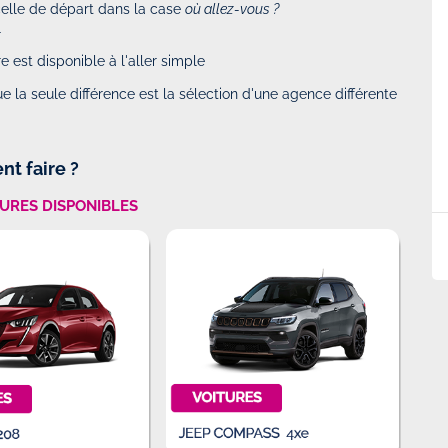
celle de départ dans la case
où allez-vous ?
Simple ,rapide et efficace !!
 2025 à 13h25
Par
M. Selim DADOUCH
-
Le Lundi 10 Février 2025
r
à 10h19
 est disponible à l'aller simple
e la seule différence est la sélection d'une agence différente
lia and had a
Simple ,rapide et efficace !!! Je recommande
riendly and
vivement
k and easy. The
nt faire ?
TURES DISPONIBLES