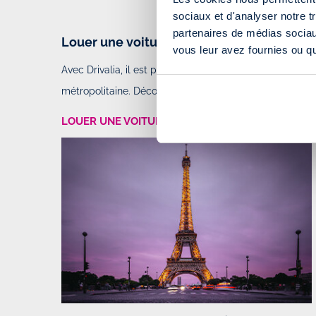
LOUER UNE VO
sociaux et d'analyser notre t
partenaires de médias sociaux
Louer une voiture en aller simple à traver
vous leur avez fournies ou qu'
Avec Drivalia, il est possible de
louer une voiture en all
métropolitaine. Découvrez et comparez tous les tarifs 
LOUER UNE VOITURE EN ALLER SIMPLE DE PARIS