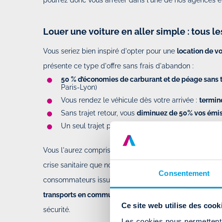
Louer une voiture en aller simple : tous l
Vous seriez bien inspiré d'opter pour une
location de vo
présente ce type d'offre sans frais d'abandon :
50 % d’économies de carburant et de péage sans t
Paris-Lyon)
Vous rendez le véhicule dès votre arrivée :
termin
Sans trajet retour, vous
diminuez de 50% vos émis
Un seul trajet permet aussi de
diviser par deux le
Vous l'aurez compris, la
location de voiture en aller si
crise sanitaire que nous traversons. En témoigne un r
Consentement
consommateurs issus de 11 pays différents :
79% des ut
transports en commun
et 81% d’entre eux évitent d’util
Ce site web utilise des cook
sécurité.
Les cookies nous permettent d