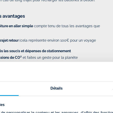
es avantages
iture en aller simple
compte tenu de tous les avantages que
rajet retour
(cela représente environ 100€ pour un voyage
és les soucis et dépenses de stationnement
sions de CO²
et faites un geste pour la planète
s risques d'accidents liés à la fatigue et les contraventions
mple
est une solution de mobilité idéale avec le contexte de
écent sondage réalisé par Capgemini auprès de 11 000
Détails
ilisateurs préfèrent se déplacer en voiture plutôt qu’avec les
iser les services de covoiturage pour des raisons de santé et de
ies
e personnaliser le contenu et les annonces, d'offrir des fonctio