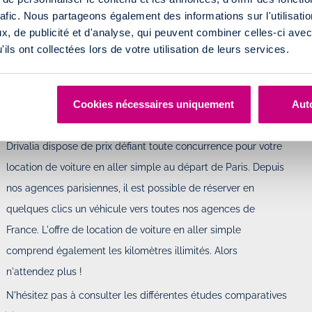
ITURE EN ALLER SIMPLE
rafic. Nous partageons également des informations sur l'utilisati
, de publicité et d'analyse, qui peuvent combiner celles-ci avec
s toutes la France
ils ont collectées lors de votre utilisation de leurs services.
er simple
depuis toutes nos agences présentes en France
de nos locations de voiture en aller simple depuis nos agences.
Cookies nécessaires uniquement
Auto
Drivalia dispose de prix défiant toute concurrence pour votre
location de voiture en aller simple au départ de Paris. Depuis
nos agences parisiennes, il est possible de réserver en
quelques clics un véhicule vers toutes nos agences de
France. L'offre de location de voiture en aller simple
comprend également les kilomètres illimités. Alors
n'attendez plus !
N'hésitez pas à consulter les différentes études comparatives